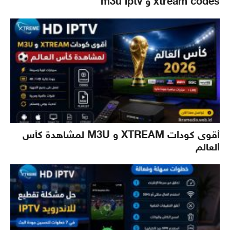
xtream codes و m3u iptv
أقوى كودات XTREAM و M3U لمشاهدة كأس
العالم