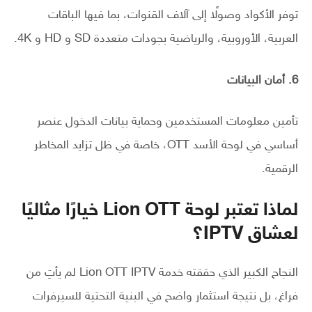
توفر الأكواد وصولًا إلى آلاف القنوات، بما فيها الباقات
العربية، الأوروبية، والرياضية بجودات متعددة SD و HD و 4K.
6. أمان البيانات
تأمين معلومات المستخدمين وحماية بيانات الدخول عنصر
أساسي في لوحة الأسد OTT، خاصة في ظل تزايد المخاطر
الرقمية.
لماذا تعتبر لوحة Lion OTT خيارًا مثاليًا
لعشاق IPTV؟
النجاح الكبير الذي حققته خدمة Lion OTT IPTV لم يأتِ من
فراغ، بل نتيجة استثمار واضح في البنية التحتية للسيرفرات