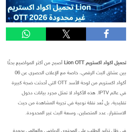
تحميل اكواد اكستريم Lion OTT
أصبح من أكثر المواضيع بحثًا
بين عشاق البث الرقمي، خاصة مع الإعلان الحصري عن 06
أكواد اكستريم من لوحة الأسد OTT التي أحدثت ضجة كبيرة
في عالم IPTV. هذه الأكواد لا تمثل مجرد بيانات دخول
تقليدية، بل تُعد نقلة نوعية في تجربة المشاهدة من حيث
الاستقرار، عدد المتصلين، وسعة البث غير المحدودة.
في ظل تزايد الطلب على المحتوى الرياضي والعالمي بجودة