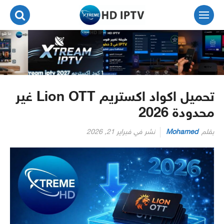
لتجاوز
لى
لمحتوى
تحميل اكواد اكستريم Lion OTT غير
محدودة 2026
بقلم
Mohamed
نشر في
فبراير 21, 2026